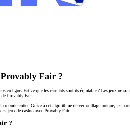
Provably Fair ?
os en ligne. Est-ce que les résultats sont-ils équitable ? Les jeux ne son
e de Provably Fair.
monde entier. Grâce à cet algorithme de verrouillage unique, les parieu
 des jeux de casino avec Provably Fair.
ir ?