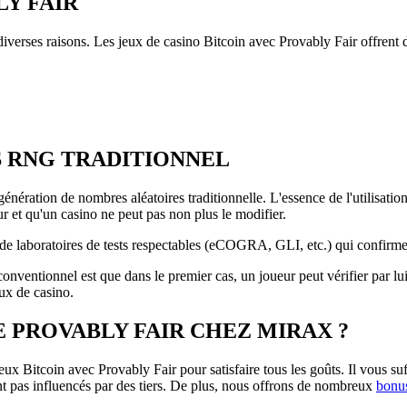
LY FAIR
diverses raisons. Les jeux de casino Bitcoin avec Provably Fair offrent 
S RNG TRADITIONNEL
ration de nombres aléatoires traditionnelle. L'essence de l'utilisation 
eur et qu'un casino ne peut pas non plus le modifier.
on de laboratoires de tests respectables (eCOGRA, GLI, etc.) qui confirm
conventionnel est que dans le premier cas, un joueur peut vérifier par 
eux de casino.
 PROVABLY FAIR CHEZ MIRAX ?
 Bitcoin avec Provably Fair pour satisfaire tous les goûts. Il vous suffi
ont pas influencés par des tiers. De plus, nous offrons de nombreux
bonus