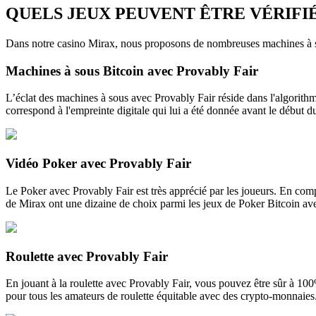
QUELS JEUX PEUVENT ÊTRE VÉRIFIÉ
Dans notre casino Mirax, nous proposons de nombreuses machines à sou
Machines à sous Bitcoin avec Provably Fair
L’éclat des machines à sous avec Provably Fair réside dans l'algorithm
correspond à l'empreinte digitale qui lui a été donnée avant le début 
Vidéo Poker avec Provably Fair
Le Poker avec Provably Fair est très apprécié par les joueurs. En comp
de Mirax ont une dizaine de choix parmi les jeux de Poker Bitcoin ave
Roulette avec Provably Fair
En jouant à la roulette avec Provably Fair, vous pouvez être sûr à 100%
pour tous les amateurs de roulette équitable avec des crypto-monnaies.