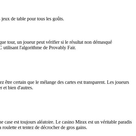
jeux de table pour tous les goûts.
ue tour, un joueur peut vérifier si le résultat non démasqué
utilisant l'algorithme de Provably Fair.
z être certain que le mélange des cartes est transparent. Les joueurs
 et bien d'autres.
e case est toujours aléatoire. Le casino Mirax est un véritable paradis
 roulette et tentez de décrocher de gros gains.