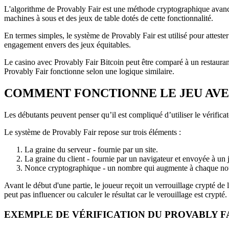
L'algorithme de Provably Fair est une méthode cryptographique avancée 
machines à sous et des jeux de table dotés de cette fonctionnalité.
En termes simples, le système de Provably Fair est utilisé pour attester
engagement envers des jeux équitables.
Le casino avec Provably Fair Bitcoin peut être comparé à un restaurant
Provably Fair fonctionne selon une logique similaire.
COMMENT FONCTIONNE LE JEU AVEC
Les débutants peuvent penser qu’il est compliqué d’utiliser le vérificat
Le système de Provably Fair repose sur trois éléments :
La graine du serveur - fournie par un site.
La graine du client - fournie par un navigateur et envoyée à un 
Nonce cryptographique - un nombre qui augmente à chaque no
Avant le début d'une partie, le joueur reçoit un verrouillage crypté de
peut pas influencer ou calculer le résultat car le verouillage est crypté. 
EXEMPLE DE VÉRIFICATION DU PROVABLY FA