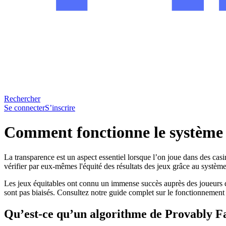
Rechercher
Se connecter
S’inscrire
Comment fonctionne le système 
La transparence est un aspect essentiel lorsque l’on joue dans des casin
vérifier par eux-mêmes l'équité des résultats des jeux grâce au systèm
Les jeux équitables ont connu un immense succès auprès des joueurs du 
sont pas biaisés. Consultez notre guide complet sur le fonctionnement
Qu’est-ce qu’un algorithme de Provably Fa