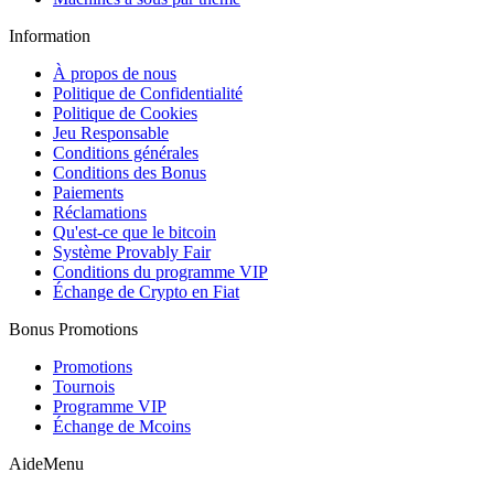
Information
À propos de nous
Politique de Confidentialité
Politique de Cookies
Jeu Responsable
Conditions générales
Conditions des Bonus
Paiements
Réclamations
Qu'est-ce que le bitcoin
Système Provably Fair
Conditions du programme VIP
Échange de Crypto en Fiat
Bonus Promotions
Promotions
Tournois
Programme VIP
Échange de Mcoins
AideMenu