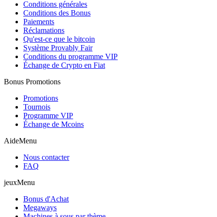
Conditions générales
Conditions des Bonus
Paiements
Réclamations
Qu'est-ce que le bitcoin
Système Provably Fair
Conditions du programme VIP
Échange de Crypto en Fiat
Bonus Promotions
Promotions
Tournois
Programme VIP
Échange de Mcoins
AideMenu
Nous contacter
FAQ
jeuxMenu
Bonus d'Achat
Megaways
Machines à sous par thème