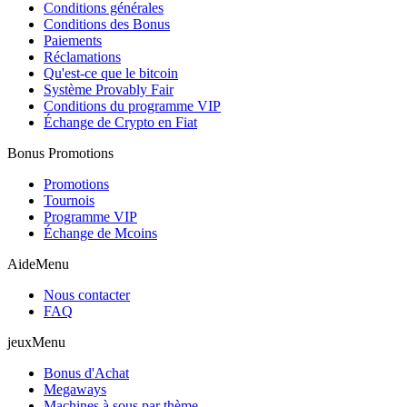
Conditions générales
Conditions des Bonus
Paiements
Réclamations
Qu'est-ce que le bitcoin
Système Provably Fair
Conditions du programme VIP
Échange de Crypto en Fiat
Bonus Promotions
Promotions
Tournois
Programme VIP
Échange de Mcoins
AideMenu
Nous contacter
FAQ
jeuxMenu
Bonus d'Achat
Megaways
Machines à sous par thème