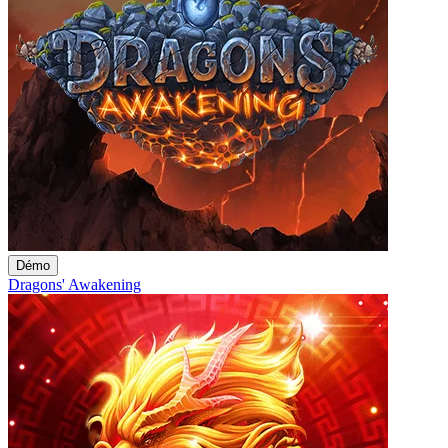
Démo
Dragons' Awakening