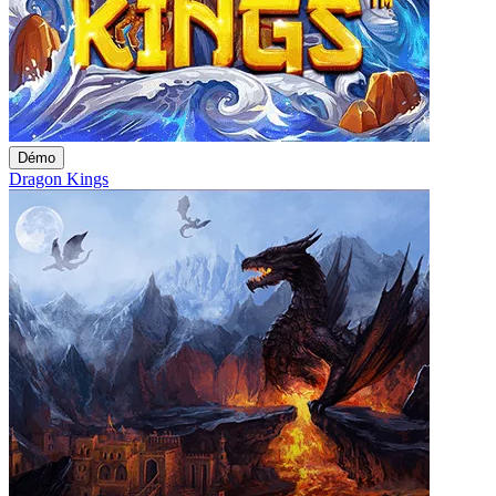
Démo
Dragon Kings