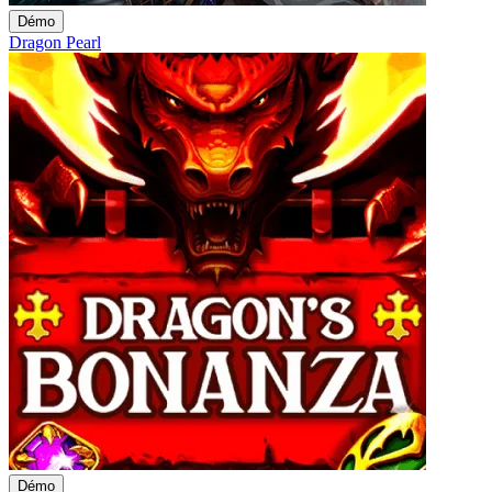
Démo
Dragon Pearl
Démo