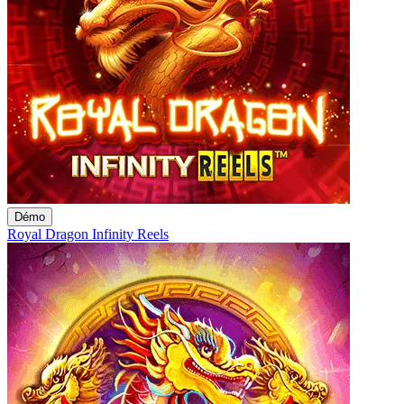
Démo
Royal Dragon Infinity Reels