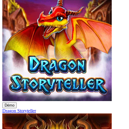
Démo
Dragon Storyteller